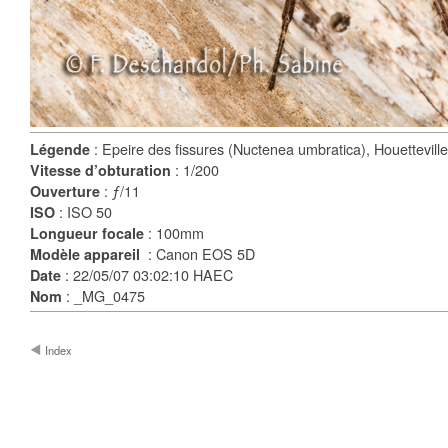
: Epeire des fissures (Nuctenea umbratica), Houetteville
Légende
: 1/200
Vitesse d’obturation
: ƒ/11
Ouverture
: ISO 50
ISO
: 100mm
Longueur focale
: Canon EOS 5D
Modèle appareil
: 22/05/07 03:02:10 HAEC
Date
: _MG_0475
Nom
Index