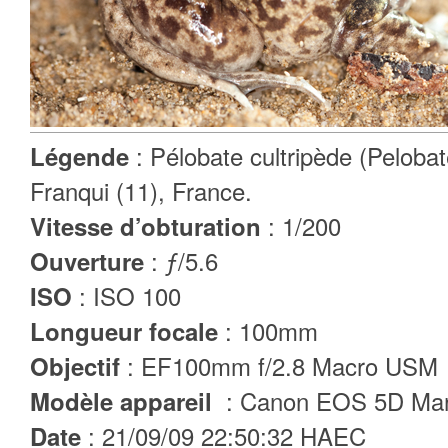
: Pélobate cultripède (Peloba
Légende
Franqui (11), France.
: 1/200
Vitesse d’obturation
: ƒ/5.6
Ouverture
: ISO 100
ISO
: 100mm
Longueur focale
: EF100mm f/2.8 Macro USM
Objectif
: Canon EOS 5D Mar
Modèle appareil
: 21/09/09 22:50:32 HAEC
Date