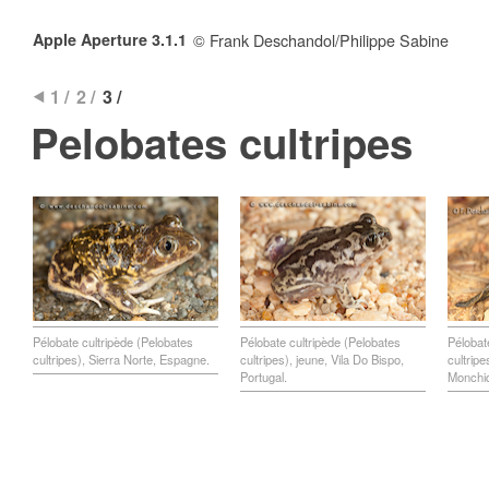
Apple Aperture 3.1.1
© Frank Deschandol/Philippe Sabine
1 /
2 /
3 /
Pelobates cultripes
Pélobate cultripède (Pelobates
Pélobate cultripède (Pelobates
Pélobat
cultripes), Sierra Norte, Espagne.
cultripes), jeune, Vila Do Bispo,
cultripe
Portugal.
Monchiq