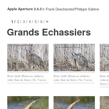
Apple Aperture 3.4.3
© Frank Deschandol/Philippe Sabine
1 /
2 /
3 /
4 /
5 /
6 /
Grands Echassiers
Butor étoilé (Botaurus stellaris),
Butor étoilé (Botaurus stellaris),
Butor ét
mâle, Baie de Seine (76), France.
mâle, Baie de Seine (76), France.
mâle en
Seine (