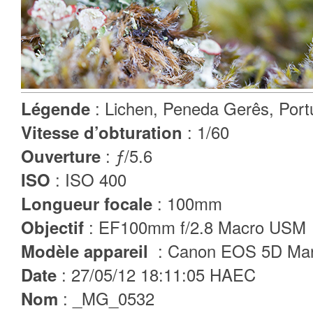
Légende
: Lichen, Peneda Gerês, Port
Vitesse d’obturation
: 1/60
Ouverture
: ƒ/5.6
ISO
: ISO 400
Longueur focale
: 100mm
Objectif
: EF100mm f/2.8 Macro USM
Modèle appareil
: Canon EOS 5D Mar
Date
: 27/05/12 18:11:05 HAEC
Nom
: _MG_0532