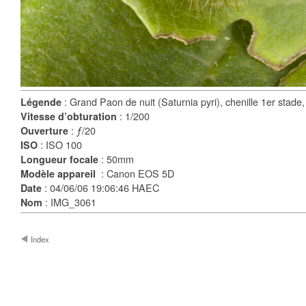
: Grand Paon de nuit (Saturnia pyri), chenille 1er stade, T
Légende
: 1/200
Vitesse d’obturation
: ƒ/20
Ouverture
: ISO 100
ISO
: 50mm
Longueur focale
: Canon EOS 5D
Modèle appareil
: 04/06/06 19:06:46 HAEC
Date
: IMG_3061
Nom
Index