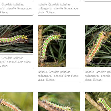
 (Graellsia isabellae
Isabelle (Graellsia isabellae
loria), chenille 4ème stade,
galliaegloria), chenille 4ème stade,
Suisse.
Valais, Suisse.
 (Graellsia isabellae
loria), chenille 5ème stade,
Suisse.
Isabelle (Graellsia isabellae
Isabelle (Graellsia isa
galliaegloria), chenille 5ème stade,
galliaegloria), chenill
Valais, Suisse.
Valais, Suisse.