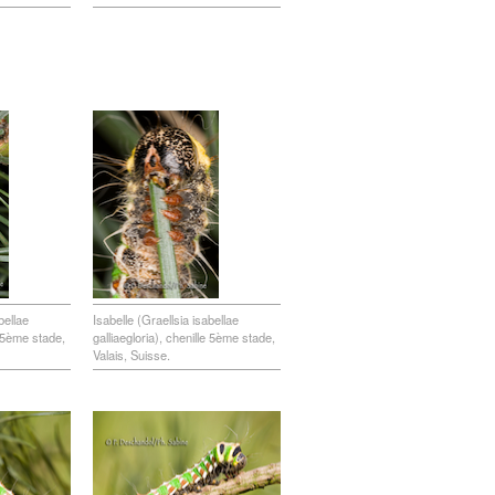
bellae
Isabelle (Graellsia isabellae
e 5ème stade,
galliaegloria), chenille 5ème stade,
Valais, Suisse.