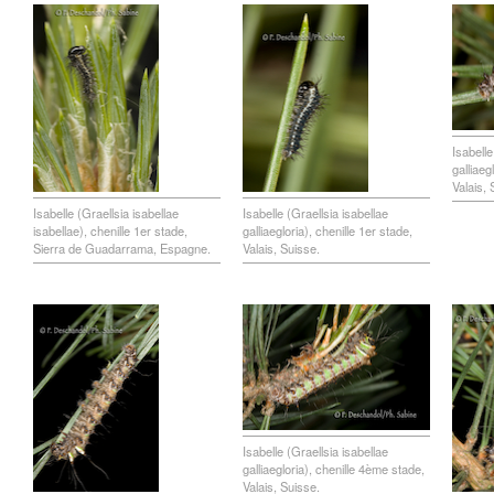
Isabelle
galliaeg
Valais, 
Isabelle (Graellsia isabellae
Isabelle (Graellsia isabellae
isabellae), chenille 1er stade,
galliaegloria), chenille 1er stade,
Sierra de Guadarrama, Espagne.
Valais, Suisse.
Isabelle (Graellsia isabellae
galliaegloria), chenille 4ème stade,
Valais, Suisse.