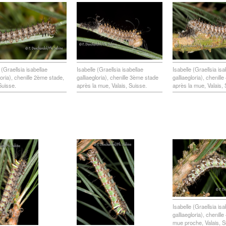
 (Graellsia isabellae
Isabelle (Graellsia isabellae
Isabelle (Graellsia isa
loria), chenille 2ème stade,
galliaegloria), chenille 3ème stade
galliaegloria), chenil
Suisse.
après la mue, Valais, Suisse.
après la mue, Valais, 
Isabelle (Graellsia isa
galliaegloria), chenill
mue proche, Valais, S