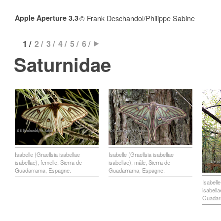
Apple Aperture 3.3
© Frank Deschandol/Philippe Sabine
1 /
2 /
3 /
4 /
5 /
6 /
Saturnidae
Isabelle (Graellsia isabellae
Isabelle (Graellsia isabellae
isabellae), femelle, Sierra de
isabellae), mâle, Sierra de
Guadarrama, Espagne.
Guadarrama, Espagne.
Isabelle
isabella
Guadar