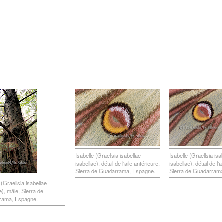
Isabelle (Graellsia isabellae
Isabelle (Graellsia isa
isabellae), détail de l'aile antérieure,
isabellae), détail de l'
Sierra de Guadarrama, Espagne.
Sierra de Guadarram
 (Graellsia isabellae
e), mâle, Sierra de
rama, Espagne.