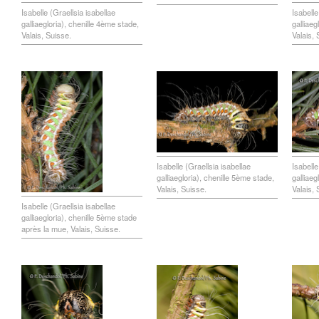
Isabelle (Graellsia isabellae
Isabelle
galliaegloria), chenille 4ème stade,
galliaeg
Valais, Suisse.
Valais, 
Isabelle (Graellsia isabellae
Isabelle
galliaegloria), chenille 5ème stade,
galliaeg
Valais, Suisse.
Valais, 
Isabelle (Graellsia isabellae
galliaegloria), chenille 5ème stade
après la mue, Valais, Suisse.