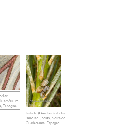
bellae
aile antérieure,
a, Espagne.
Isabelle (Graellsia isabellae
isabellae), oeufs, Sierra de
Guadarrama, Espagne.