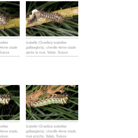
bellae
Isabelle (Graellsia isabellae
le 4ème stade
galliaegloria), chenille 4ème stade
Suisse.
après la mue, Valais, Suisse.
bellae
Isabelle (Graellsia isabellae
e 4ème stade,
galliaegloria), chenille 4ème stade,
uisse.
mue proche, Valais, Suisse.