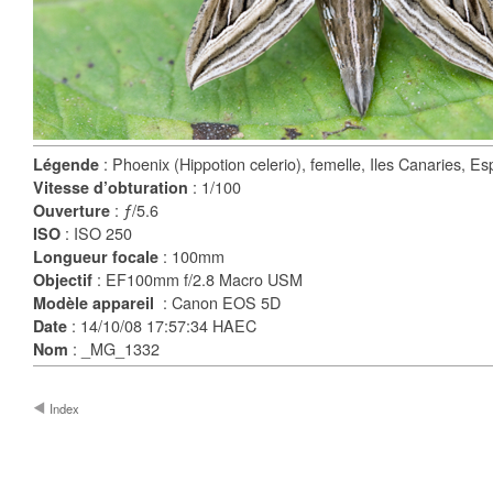
: Phoenix (Hippotion celerio), femelle, Iles Canaries, E
Légende
: 1/100
Vitesse d’obturation
: ƒ/5.6
Ouverture
: ISO 250
ISO
: 100mm
Longueur focale
: EF100mm f/2.8 Macro USM
Objectif
: Canon EOS 5D
Modèle appareil
: 14/10/08 17:57:34 HAEC
Date
: _MG_1332
Nom
Index