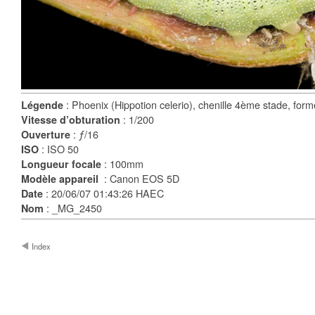
: Phoenix (Hippotion celerio), chenille 4ème stade, form
Légende
: 1/200
Vitesse d’obturation
: ƒ/16
Ouverture
: ISO 50
ISO
: 100mm
Longueur focale
: Canon EOS 5D
Modèle appareil
: 20/06/07 01:43:26 HAEC
Date
: _MG_2450
Nom
Index