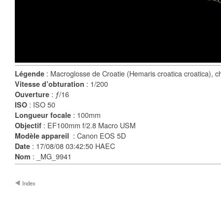
: Macroglosse de Croatie (Hemaris croatica croatica), ch
Légende
: 1/200
Vitesse d’obturation
: ƒ/16
Ouverture
: ISO 50
ISO
: 100mm
Longueur focale
: EF100mm f/2.8 Macro USM
Objectif
: Canon EOS 5D
Modèle appareil
: 17/08/08 03:42:50 HAEC
Date
: _MG_9941
Nom
Index