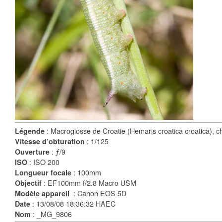
: Macroglosse de Croatie (Hemaris croatica croatica), ch
Légende
: 1/125
Vitesse d’obturation
: ƒ/9
Ouverture
: ISO 200
ISO
: 100mm
Longueur focale
: EF100mm f/2.8 Macro USM
Objectif
: Canon EOS 5D
Modèle appareil
: 13/08/08 18:36:32 HAEC
Date
: _MG_9806
Nom