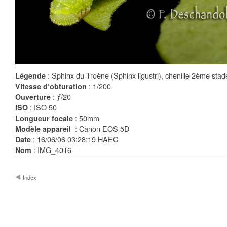
: Sphinx du Troène (Sphinx ligustri), chenille 2ème sta
Légende
: 1/200
Vitesse d’obturation
: ƒ/20
Ouverture
: ISO 50
ISO
: 50mm
Longueur focale
: Canon EOS 5D
Modèle appareil
: 16/06/06 03:28:19 HAEC
Date
: IMG_4016
Nom
Index