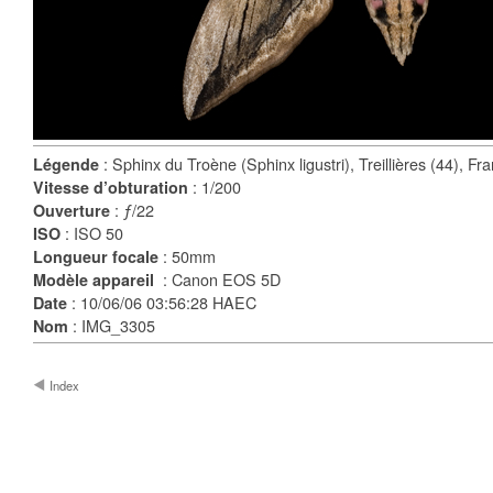
: Sphinx du Troène (Sphinx ligustri), Treillières (44), Fr
Légende
: 1/200
Vitesse d’obturation
: ƒ/22
Ouverture
: ISO 50
ISO
: 50mm
Longueur focale
: Canon EOS 5D
Modèle appareil
: 10/06/06 03:56:28 HAEC
Date
: IMG_3305
Nom
Index