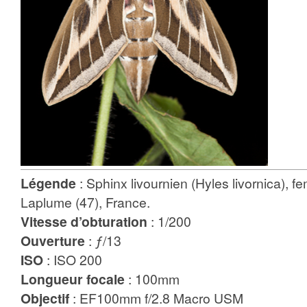
Légende
: Sphinx livournien (Hyles livornica), fe
Laplume (47), France.
Vitesse d’obturation
: 1/200
Ouverture
: ƒ/13
ISO
: ISO 200
Longueur focale
: 100mm
Objectif
: EF100mm f/2.8 Macro USM