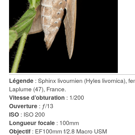
Légende
: Sphinx livournien (Hyles livornica), fe
Laplume (47), France.
Vitesse d’obturation
: 1/200
Ouverture
: ƒ/13
ISO
: ISO 200
Longueur focale
: 100mm
Objectif
: EF100mm f/2.8 Macro USM