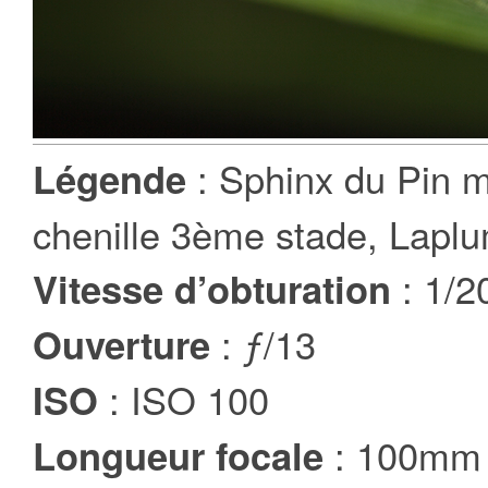
: Sphinx du Pin m
Légende
chenille 3ème stade, Laplu
: 1/2
Vitesse d’obturation
: ƒ/13
Ouverture
: ISO 100
ISO
: 100mm
Longueur focale