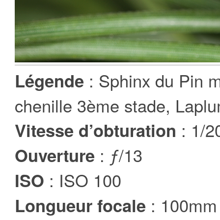
: Sphinx du Pin m
Légende
chenille 3ème stade, Laplu
: 1/2
Vitesse d’obturation
: ƒ/13
Ouverture
: ISO 100
ISO
: 100mm
Longueur focale