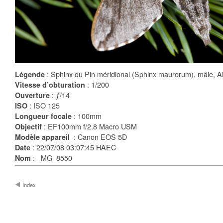
: Sphinx du Pin méridional (Sphinx maurorum), mâle, A
Légende
: 1/200
Vitesse d’obturation
: ƒ/14
Ouverture
: ISO 125
ISO
: 100mm
Longueur focale
: EF100mm f/2.8 Macro USM
Objectif
: Canon EOS 5D
Modèle appareil
: 22/07/08 03:07:45 HAEC
Date
: _MG_8550
Nom
Index