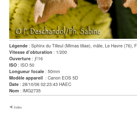
: Sphinx du Tilleul (Mimas tiliae), mâle, Le Havre (76), 
Légende
: 1/200
Vitesse d’obturation
: ƒ/16
Ouverture
: ISO 50
ISO
: 50mm
Longueur focale
: Canon EOS 5D
Modèle appareil
: 28/10/06 02:23:43 HAEC
Date
: IMG2735
Nom
Index