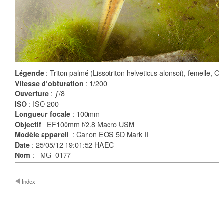
: Triton palmé (Lissotriton helveticus alonsoi), femelle
Légende
: 1/200
Vitesse d’obturation
: ƒ/8
Ouverture
: ISO 200
ISO
: 100mm
Longueur focale
: EF100mm f/2.8 Macro USM
Objectif
: Canon EOS 5D Mark II
Modèle appareil
: 25/05/12 19:01:52 HAEC
Date
: _MG_0177
Nom
Index