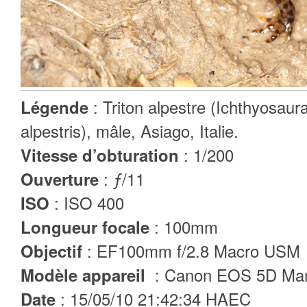
: Triton alpestre (Ichthyosaura
Légende
alpestris), mâle, Asiago, Italie.
: 1/200
Vitesse d’obturation
: ƒ/11
Ouverture
: ISO 400
ISO
: 100mm
Longueur focale
: EF100mm f/2.8 Macro USM
Objectif
: Canon EOS 5D Mar
Modèle appareil
: 15/05/10 21:42:34 HAEC
Date