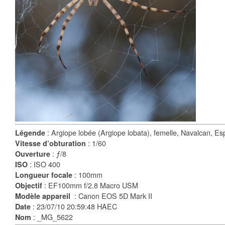
: Argiope lobée (Argiope lobata), femelle, Navalcan, E
Légende
: 1/60
Vitesse d’obturation
: ƒ/8
Ouverture
: ISO 400
ISO
: 100mm
Longueur focale
: EF100mm f/2.8 Macro USM
Objectif
: Canon EOS 5D Mark II
Modèle appareil
: 23/07/10 20:59:48 HAEC
Date
: _MG_5622
Nom