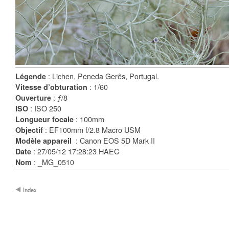
: Lichen, Peneda Gerês, Portugal.
Légende
: 1/60
Vitesse d’obturation
: ƒ/8
Ouverture
: ISO 250
ISO
: 100mm
Longueur focale
: EF100mm f/2.8 Macro USM
Objectif
: Canon EOS 5D Mark II
Modèle appareil
: 27/05/12 17:28:23 HAEC
Date
: _MG_0510
Nom
Index