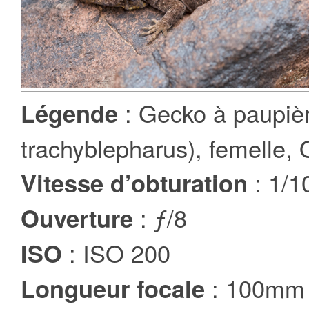
: Gecko à paupie
Légende
trachyblepharus), femelle,
: 1/1
Vitesse d’obturation
: ƒ/8
Ouverture
: ISO 200
ISO
: 100mm
Longueur focale