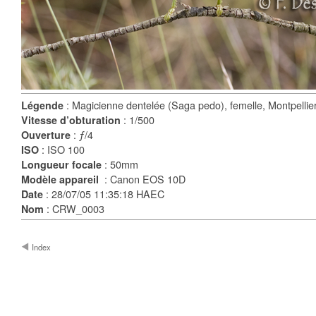
: Magicienne dentelée (Saga pedo), femelle, Montpellier
Légende
: 1/500
Vitesse d’obturation
: ƒ/4
Ouverture
: ISO 100
ISO
: 50mm
Longueur focale
: Canon EOS 10D
Modèle appareil
: 28/07/05 11:35:18 HAEC
Date
: CRW_0003
Nom
Index