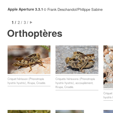
Apple Aperture 3.3.1
© Frank Deschandol/Philippe Sabine
1 /
2 /
3 /
Orthoptères
Criquet hérisson (Prionotropis
Criquets hérissons (Prionotropis
hystrix hystrix), Krupa, Croatie.
hystrix hystrix), accouplement,
Krupa, Croatie.
Criquet
hystrix 