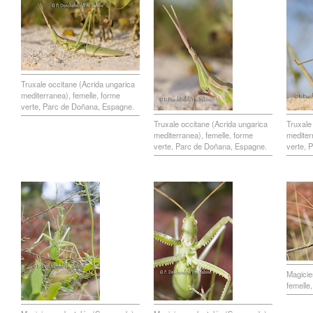
Truxale occitane (Acrida ungarica
mediterranea), femelle, forme
verte, Parc de Doñana, Espagne.
Truxale occitane (Acrida ungarica
Truxale
mediterranea), femelle, forme
mediter
verte, Parc de Doñana, Espagne.
verte, 
Magicie
femelle,