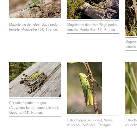
Magicienne dentelée (Saga pedo),
Magicienne dentelée (Saga pedo),
femelle, Montpellier (34), France.
femelle, Montpellier (34), France
Magicie
femelle,
Criquets à pattes rouges
(Arcyptera fusca), accouplement,
Queyras (05), France.
(Chorthippus jucundus), Vallée
(Chorth
d'Hecho, Pyrénées, Espagne.
d'Hecho