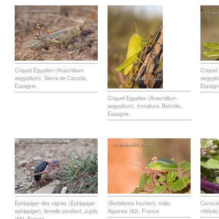
Criquet Egyptien (Anacridium
Criquet
aegyptium), Sierra de Cazorla,
aegypti
Espagne.
Espagn
Criquet Egyptien (Anacridium
aegyptium), immature, Belchite,
Espagne.
Ephippiger des vignes (Ephippiger
(Barbitistes fischeri), mâle,
Conocép
ephippiger), femelle pondant, Jujols
Aiguines (83), France.
nitidula
(66), France.