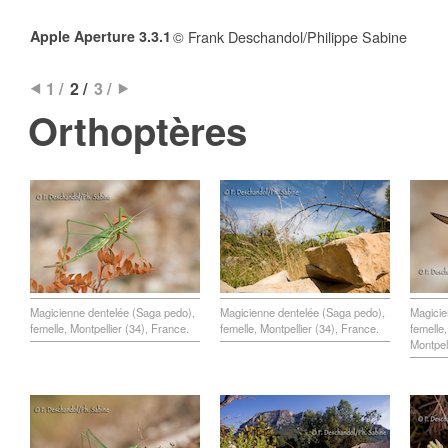
Apple Aperture 3.3.1
© Frank Deschandol/Philippe Sabine
1 /
2 /
3 /
Orthoptères
Magicienne dentelée (Saga pedo),
Magicienne dentelée (Saga pedo),
Magicie
femelle, Montpellier (34), France.
femelle, Montpellier (34), France.
femelle,
Montpel