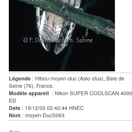
Légende
: Hibou moyen-duc (Asio otus), Baie de
Seine (76), France.
Modèle appareil
: Nikon SUPER COOLSCAN 400
ED
Date
: 19/12/05 02:42:44 HNEC
Nom
: moyen-DucS063
Index