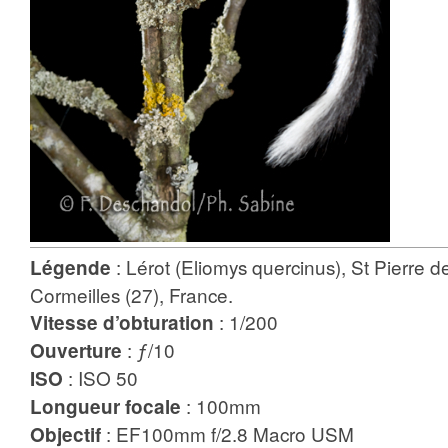
: Lérot (Eliomys quercinus), St Pierre d
Légende
Cormeilles (27), France.
: 1/200
Vitesse d’obturation
: ƒ/10
Ouverture
: ISO 50
ISO
: 100mm
Longueur focale
: EF100mm f/2.8 Macro USM
Objectif