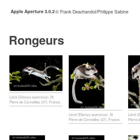
Apple Aperture 3.0.2
© Frank Deschandol/Philippe Sabine
Rongeurs
Lérot (Eliomys quercinus), St
Pierre de Cormeilles (27), France.
Lérot (Eliomys quercinus), St
Lérot (
Pierre de Cormeilles (27), France.
Pierre 