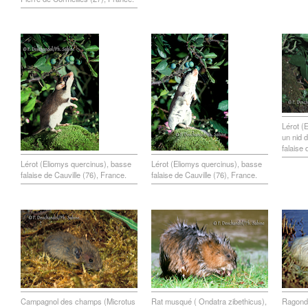
Lérot (E
un nid 
falaise 
Lérot (Eliomys quercinus), basse
Lérot (Eliomys quercinus), basse
falaise de Cauville (76), France.
falaise de Cauville (76), France.
Campagnol des champs (Microtus
Rat musqué ( Ondatra zibethicus),
Ragondi