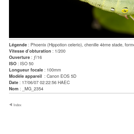
: Phoenix (Hippotion celerio), chenille 4ème stade, form
Légende
: 1/200
Vitesse d’obturation
: ƒ/16
Ouverture
: ISO 50
ISO
: 100mm
Longueur focale
: Canon EOS 5D
Modèle appareil
: 17/06/07 02:22:56 HAEC
Date
: _MG_2354
Nom
Index